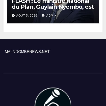
FLASH : Le ministre national
du Plan, Guylain Nyembo, est
arrivé ce mercredi à Inongo
AOÛT 5, 2026
ADMIN
MAI-NDOMBENEWS.NET