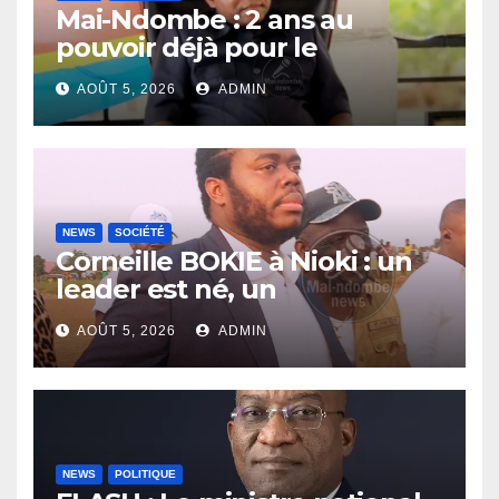
Mai-Ndombe : 2 ans au
pouvoir déjà pour le
Gouverneur Nkoso Kevani
AOÛT 5, 2026
ADMIN
NEWS
SOCIÉTÉ
Corneille BOKIE à Nioki : un
leader est né, un
entrepreneur leur est donné
AOÛT 5, 2026
ADMIN
NEWS
POLITIQUE