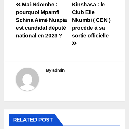
Navigation
Mai-Ndombe :
Kinshasa : le
pourquoi Mpamfi
Club Elie
de
Schina Aimé Nuapia
Nkumbi ( CEN )
l’article
est candidat député
procède à sa
national en 2023 ?
sortie officielle
By
admin
RELATED POST