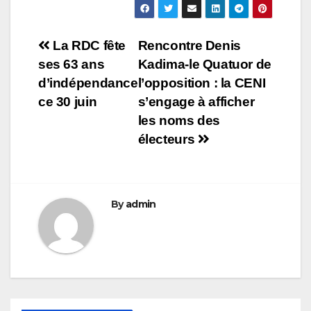
Navigation
La RDC fête
Rencontre Denis
ses 63 ans
Kadima-le Quatuor de
de
d’indépendance
l’opposition : la CENI
l’article
ce 30 juin
s’engage à afficher
les noms des
électeurs
By
admin