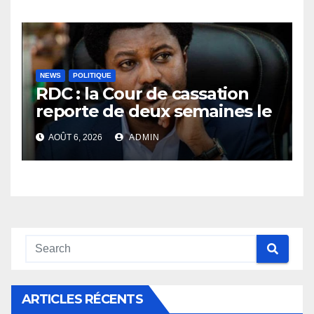
vérité
NEWS
POLITIQUE
RDC : la Cour de cassation
reporte de deux semaines le
procès Frivao
AOÛT 6, 2026
ADMIN
ARTICLES RÉCENTS