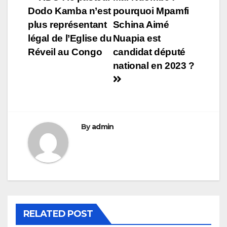
Navigation
Dodo Kamba n’est
pourquoi Mpamfi
de
plus représentant
Schina Aimé
l’article
légal de l’Eglise du
Nuapia est
Réveil au Congo
candidat député
national en 2023 ?
By
admin
RELATED POST