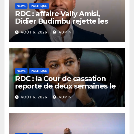
NEWS
POLITIQUE
RDC : affaire Vally Amisi,
Didier Budimbu rejette les
accusations et appelle à
AOÛT 6, 2026
ADMIN
laisser la justice établir la
vérité
NEWS
POLITIQUE
RDC : la Cour de cassation
reporte de deux semaines le
procès Frivao
AOÛT 6, 2026
ADMIN