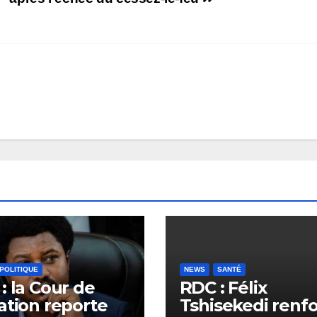
POLITIQUE
NEWS
SANTÉ
: la Cour de
RDC : Félix
ation reporte
Tshisekedi renf