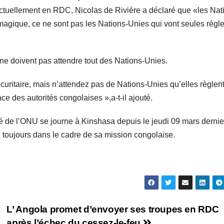
 actuellement en RDC, Nicolas de Rivière a déclaré que «les Nat
n magique, ce ne sont pas les Nations-Unies qui vont seules régle
 ne doivent pas attendre tout des Nations-Unies.
sécuritaire, mais n’attendez pas de Nations-Unies qu’elles règlen
e des autorités congolaises »,a-t-il ajouté.
é de l’ONU se journe à Kinshasa depuis le jeudi 09 mars dernie
 toujours dans le cadre de sa mission congolaise.
L’ Angola promet d’envoyer ses troupes en RDC
après l’échec du cessez-le-feu