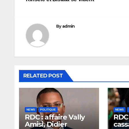
de
l’article
By
admin
RELATED POST
NEWS
POLITIQUE
NEWS
RDC : affaire Vally
RDC 
Amisi, Didier
cass