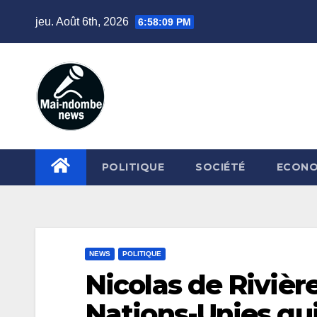
Skip
jeu. Août 6th, 2026
6:58:10 PM
to
content
POLITIQUE
SOCIÉTÉ
ECONO
NEWS
POLITIQUE
Nicolas de Rivière
Nations-Unies qui