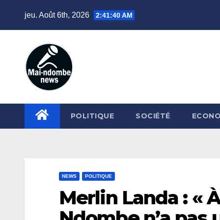
Skip
jeu. Août 6th, 2026
2:41:42 AM
to
content
POLITIQUE
SOCIÉTÉ
ECONO
NEWS
POLITIQUE
Merlin Landa : « À
Ndombe n’a pas un