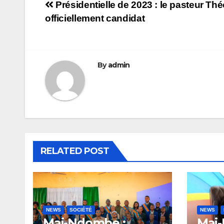
Navigation
Présidentielle de 2023 : le pasteur Th
officiellement candidat
de
l’article
By
admin
RELATED POST
NEWS
SOCIÉTÉ
NEWS
Mai-Ndombe :
Mai-