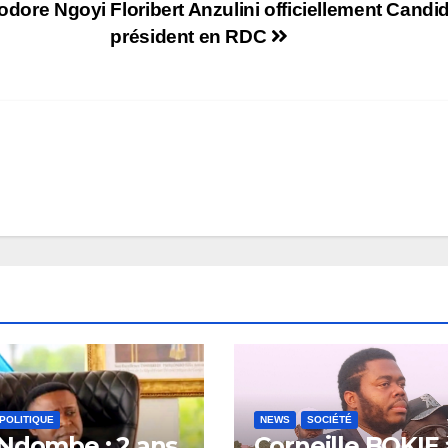
éodore Ngoyi
Floribert Anzulini officiellement Candi
président en RDC
POLITIQUE
NEWS
SOCIÉTÉ
Ndombe : 2 ans
Corneille BOKIE 