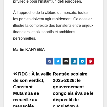
privilégie pour l’instant un défi européen.
À l’approche de la clôture du mercato, toutes
les parties doivent agir rapidement. Ce dossier
illustre la complexité des transferts entre enjeux
financiers, choix sportifs et ambitions
personnelles.
Martin KANYEBA
Navigation
RDC : À la veille
Rentrée scolaire
de son verdict,
2025-2026: le
de
Constant
gouvernement
l’article
Mutamba se
congolais évalue le
recueille au
dispositif de
mausolée
circulation à