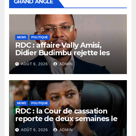
GRAND ANGLE
NEWS
POLITIQUE
RDC : affaire Vally Amisi,
Didier Budimbu rejette les
accusations et appelle à
AOÛT 6, 2026
ADMIN
laisser la justice établir la
vérité
NEWS
POLITIQUE
RDC : la Cour de cassation
reporte de deux semaines le
procès Frivao
AOÛT 6, 2026
ADMIN