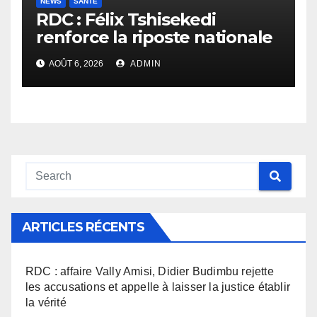
NEWS
SANTÉ
RDC : Félix Tshisekedi
renforce la riposte nationale
contre l’épidémie d’Ebola
AOÛT 6, 2026
ADMIN
ARTICLES RÉCENTS
RDC : affaire Vally Amisi, Didier Budimbu rejette
les accusations et appelle à laisser la justice établir
la vérité