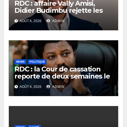
RDC : affaire Vally Amisi,
Didier Budimbu rejette les
accusations et appelle à
AOÛT 6, 2026
ADMIN
laisser la justice établir la
vérité
NEWS
POLITIQUE
RDC : la Cour de cassation
reporte de deux semaines le
procès Frivao
AOÛT 6, 2026
ADMIN