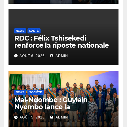
NEWS
SANTÉ
RDC : Félix Tshisekedi
renforce la riposte nationale
contre l’épidémie d’Ebola
AOÛT 6, 2026
ADMIN
NEWS
SOCIÉTÉ
Mai-Ndombe : Guylain
Nyembo lance la
sensibilisation au deuxième
AOÛT 5, 2026
ADMIN
recensement général à