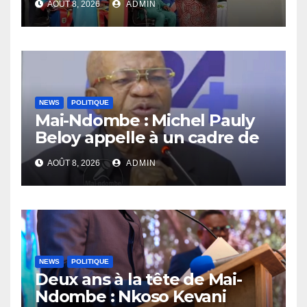
AOÛT 8, 2026
ADMIN
compétences au service de
la nation
NEWS
POLITIQUE
Mai-Ndombe : Michel Pauly
Beloy appelle à un cadre de
concertation avant la tenue
AOÛT 8, 2026
ADMIN
du dialogue inclusif
NEWS
POLITIQUE
Deux ans à la tête de Mai-
Ndombe : Nkoso Kevani