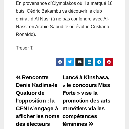
En provenance d’Olympiakos où il a marqué 18
buts, Cédric Bakambu va découvrir le club
émirati d’Al Nasr (à ne pas confondre avec Al-
Nassr en Arabie Saoudite où évolue Cristiano
Ronaldo).
Trésor T.
Navigation
Rencontre
Lancé à Kinshasa,
Denis Kadima-le
« le concours Miss
de
Quatuor de
Forte » vise la
l’article
l’opposition : la
promotion des arts
CENI s’engage à
et métiers via les
afficher les noms
compétences
des électeurs
féminines