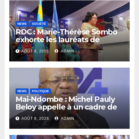
NEWS
SOCIÉTÉ
RDC : Marie-Thérèse Sombo
exhorte les lauréats de
l’UNIKIN à mettre leurs
AOÛT 8, 2026
ADMIN
compétences au service de
la nation
NEWS
POLITIQUE
Mai-Ndombe : Michel Pauly
Beloy appelle à un cadre de
concertation avant la tenue
AOÛT 8, 2026
ADMIN
du dialogue inclusif