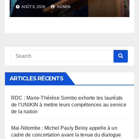
défend son bilan et fait de la
AOÛT 8, 2026
ADMIN
sécurité sa priorité
ARTICLES RÉCENTS
RDC : Marie-Thérèse Sombo exhorte les lauréats
de l’UNIKIN à mettre leurs compétences au service
de la nation
Mai-Ndombe : Michel Pauly Beloy appelle à un
cadre de concertation avant la tenue du dialogue