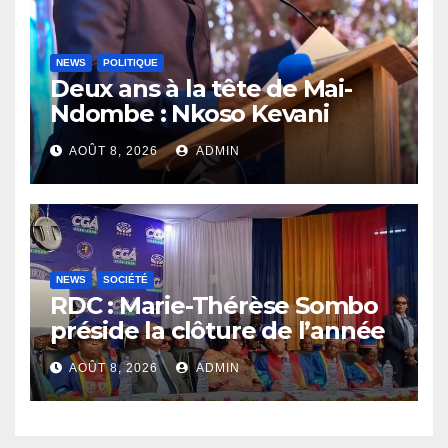
NEWS
POLITIQUE
Deux ans à la tête de Mai-
Ndombe : Nkoso Kevani
défend son bilan et fait de la
AOÛT 8, 2026
ADMIN
sécurité sa priorité
NEWS
SOCIÉTÉ
RDC : Marie-Thérèse Sombo
préside la clôture de l’année
académique 2025-2026 à
AOÛT 8, 2026
ADMIN
l’UNIKIN