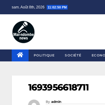
Skip
sam. Août 8th, 2026
11:02:51 PM
to
content
POLITIQUE
SOCIÉTÉ
ECONO
1693956618711
By
admin