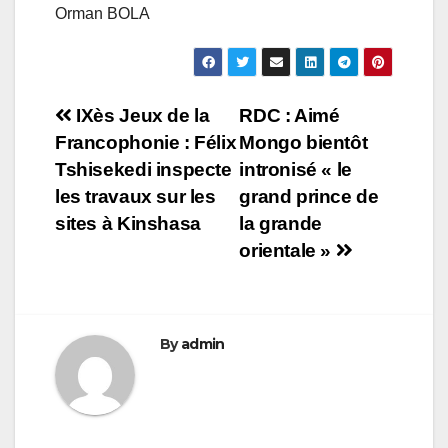
Orman BOLA
Navigation
IXès Jeux de la
RDC : Aimé
Francophonie : Félix
Mongo bientôt
de
Tshisekedi inspecte
intronisé « le
l’article
les travaux sur les
grand prince de
sites à Kinshasa
la grande
orientale »
By
admin