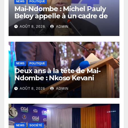
NEWS
POLITIQUE
Mai-Ndombe : Michel Pauly
Beloy appelle à un cadre de
concertation avant la tenue
AOÛT 8, 2026
ADMIN
du dialogue inclusif
NEWS
POLITIQUE
Deux ans à la tête de Mai-
Ndombe : Nkoso Kevani
défend son bilan et fait de la
AOÛT 8, 2026
ADMIN
sécurité sa priorité
NEWS
SOCIÉTÉ