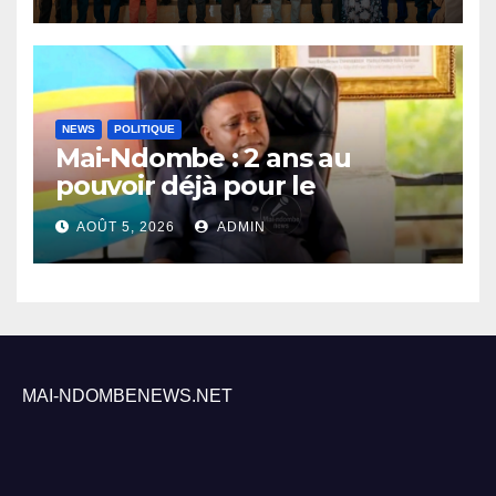
recensement général à
Inongo
NEWS
POLITIQUE
Mai-Ndombe : 2 ans au
pouvoir déjà pour le
Gouverneur Nkoso Kevani
AOÛT 5, 2026
ADMIN
MAI-NDOMBENEWS.NET