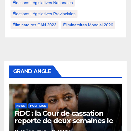
Élections Législatives Nationales
Élections Législatives Provinciales
Éliminatoires CAN 2023
Éliminatoires Mondial 2026
GRAND ANGLE
NEWS
POLITIQUE
RDC : la Cour de cassation
reporte de deux semaines le
procès Frivao