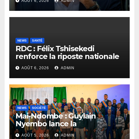
AOÛT 6, 2026
ADMIN
NEWS
SANTÉ
RDC : Félix Tshisekedi
renforce la riposte nationale
contre l’épidémie d’Ebola
AOÛT 6, 2026
ADMIN
NEWS
SOCIÉTÉ
Mai-Ndombe : Guylain
Nyembo lance la
sensibilisation au deuxième
AOÛT 5, 2026
ADMIN