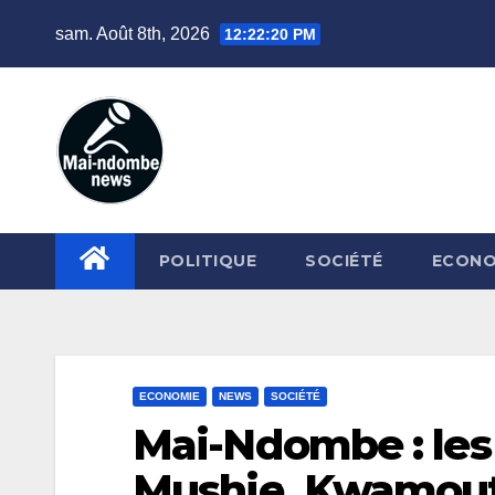
Skip
sam. Août 8th, 2026
12:22:20 PM
to
content
POLITIQUE
SOCIÉTÉ
ECONO
ECONOMIE
NEWS
SOCIÉTÉ
Mai-Ndombe : les
Mushie, Kwamouth