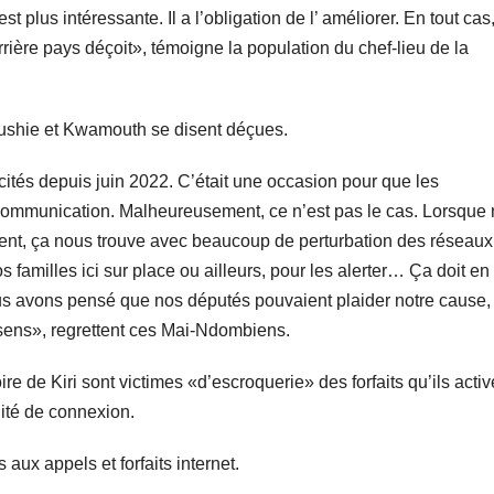
plus intéressante. Il a l’obligation de l’ améliorer. En tout cas,
ère pays déçoit», témoigne la population du chef-lieu de la
ushie et Kwamouth se disent déçues.
cités depuis juin 2022. C’était une occasion pour que les
communication. Malheureusement, ce n’est pas le cas. Lorsque
oment, ça nous trouve avec beaucoup de perturbation des réseaux
amilles ici sur place ou ailleurs, pour les alerter… Ça doit en 
us avons pensé que nos députés pouvaient plaider notre cause,
 sens», regrettent ces Mai-Ndombiens.
e de Kiri sont victimes «d’escroquerie» des forfaits qu’ils activ
ité de connexion.
aux appels et forfaits internet.