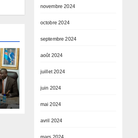
novembre 2024
octobre 2024
septembre 2024
août 2024
juillet 2024
juin 2024
tups
 des
mai 2024
du
avril 2024
mars 2024