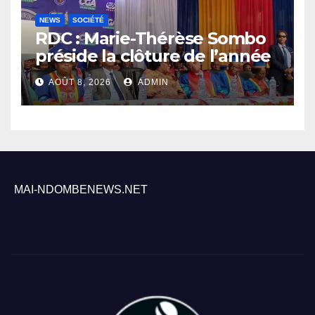
NEWS
SOCIÉTÉ
RDC : Marie-Thérèse Sombo
préside la clôture de l’année
académique 2025-2026 à
AOÛT 8, 2026
ADMIN
l’UNIKIN
MAI-NDOMBENEWS.NET