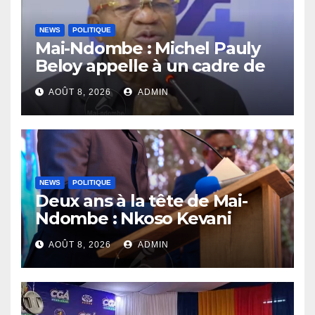
NEWS
POLITIQUE
Mai-Ndombe : Michel Pauly
Beloy appelle à un cadre de
concertation avant la tenue
AOÛT 8, 2026
ADMIN
du dialogue inclusif
NEWS
POLITIQUE
Deux ans à la tête de Mai-
Ndombe : Nkoso Kevani
défend son bilan et fait de la
AOÛT 8, 2026
ADMIN
sécurité sa priorité