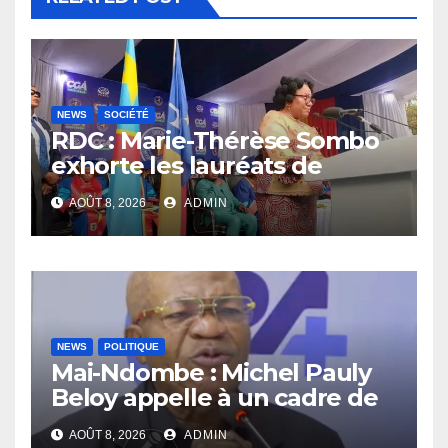
NEWS
SOCIÉTÉ
RDC : Marie-Thérèse Sombo
exhorte les lauréats de
l’UNIKIN à mettre leurs
AOÛT 8, 2026
ADMIN
compétences au service de
la nation
NEWS
POLITIQUE
Mai-Ndombe : Michel Pauly
Beloy appelle à un cadre de
concertation avant la tenue
AOÛT 8, 2026
ADMIN
du dialogue inclusif