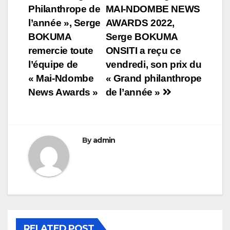
Philanthrope de
MAI-NDOMBE NEWS
de
l’année », Serge
AWARDS 2022,
l’article
BOKUMA
Serge BOKUMA
remercie toute
ONSITI a reçu ce
l’équipe de
vendredi, son prix du
« Mai-Ndombe
« Grand philanthrope
News Awards »
de l’année »
By
admin
RELATED POST