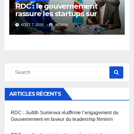
RDC : le gouvernement
rassure les startups sur
l’application des nouvelles
AOÛT 7, 2026
ADMIN
taxes dans le secteur du
numérique
ARTICLES RÉCENTS
RDC : Judith Suminwa réaffirme l’engagement du
Gouvernement en faveur du leadership féminin