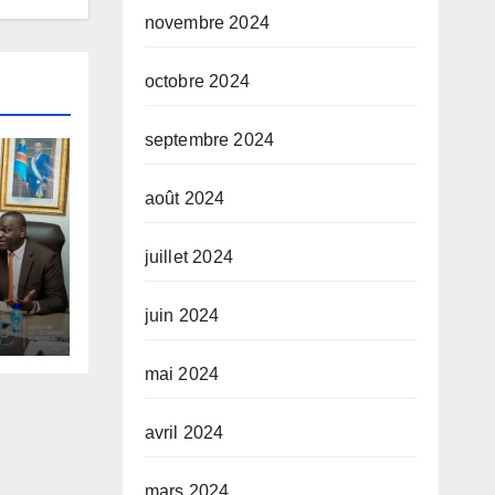
novembre 2024
octobre 2024
septembre 2024
août 2024
juillet 2024
tups
juin 2024
 des
mai 2024
du
avril 2024
mars 2024