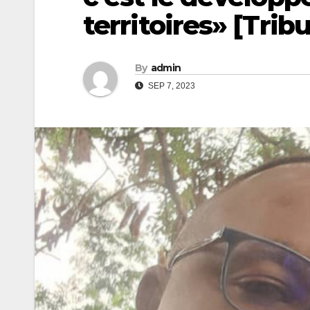
territoires» [Trib
By
admin
SEP 7, 2023