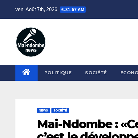
Skip
ven. Août 7th, 2026
6:31:58 AM
to
content
POLITIQUE
SOCIÉTÉ
ECONO
NEWS
SOCIÉTÉ
Mai-Ndombe : «Ce
c’est le développ