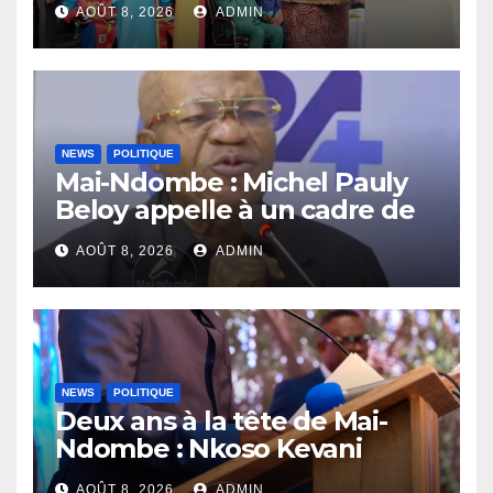
AOÛT 8, 2026
ADMIN
compétences au service de
la nation
NEWS
POLITIQUE
Mai-Ndombe : Michel Pauly
Beloy appelle à un cadre de
concertation avant la tenue
AOÛT 8, 2026
ADMIN
du dialogue inclusif
NEWS
POLITIQUE
Deux ans à la tête de Mai-
Ndombe : Nkoso Kevani
défend son bilan et fait de la
AOÛT 8, 2026
ADMIN