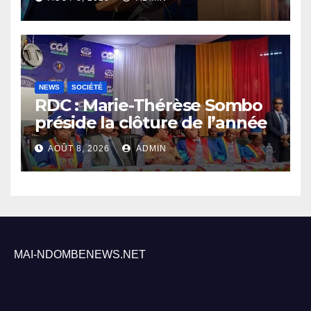
sécurité sa priorité
NEWS
SOCIÉTÉ
RDC : Marie-Thérèse Sombo
préside la clôture de l’année
académique 2025-2026 à
AOÛT 8, 2026
ADMIN
l’UNIKIN
MAI-NDOMBENEWS.NET