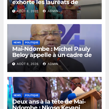
exhorte les lauréats de
l’UNIKIN à mettre leurs
AOÛT 8, 2026
ADMIN
compétences au service de
la nation
NEWS
POLITIQUE
Mai-Ndombe : Michel Pauly
Beloy appelle à un cadre de
concertation avant la tenue
AOÛT 8, 2026
ADMIN
du dialogue inclusif
NEWS
POLITIQUE
Deux ans à la tête de Mai-
Ndombe : Nkoso Kevani