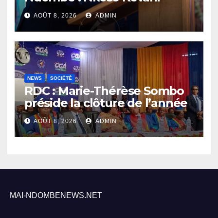
défend son bilan et fait de la
AOÛT 8, 2026
ADMIN
sécurité sa priorité
NEWS
SOCIÉTÉ
RDC : Marie-Thérèse Sombo
préside la clôture de l’année
académique 2025-2026 à
AOÛT 8, 2026
ADMIN
l’UNIKIN
MAI-NDOMBENEWS.NET