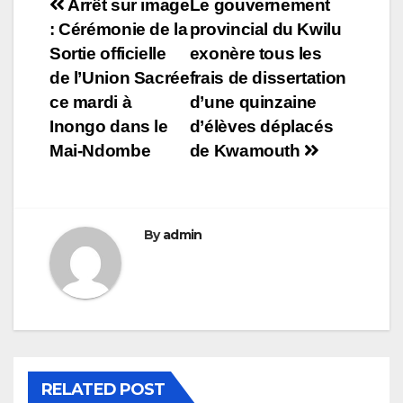
Navigation
Arrêt sur image
Le gouvernement
: Cérémonie de la
provincial du Kwilu
de
Sortie officielle
exonère tous les
l’article
de l’Union Sacrée
frais de dissertation
ce mardi à
d’une quinzaine
Inongo dans le
d’élèves déplacés
Mai-Ndombe
de Kwamouth
By
admin
RELATED POST