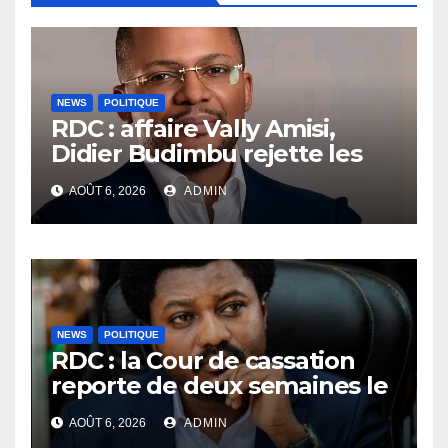
NEWS
POLITIQUE
RDC : affaire Vally Amisi,
Didier Budimbu rejette les
accusations et appelle à
AOÛT 6, 2026
ADMIN
laisser la justice établir la
vérité
NEWS
POLITIQUE
RDC : la Cour de cassation
reporte de deux semaines le
procès Frivao
AOÛT 6, 2026
ADMIN