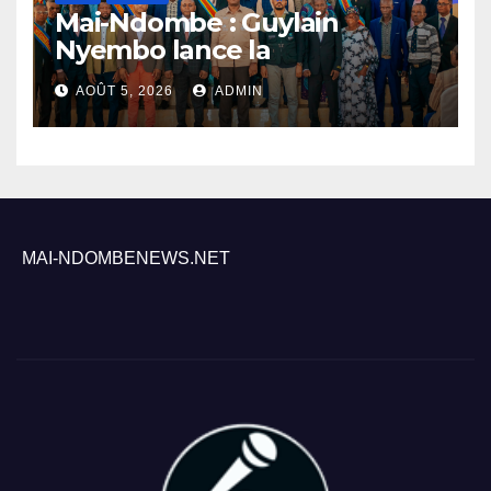
Mai-Ndombe : Guylain
Nyembo lance la
sensibilisation au deuxième
AOÛT 5, 2026
ADMIN
recensement général à
Inongo
MAI-NDOMBENEWS.NET