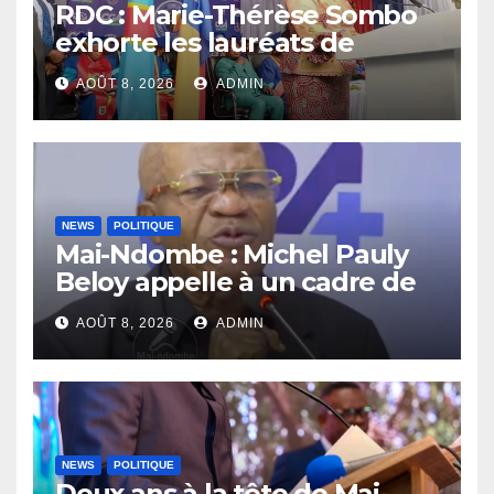
RDC : Marie-Thérèse Sombo
exhorte les lauréats de
l’UNIKIN à mettre leurs
AOÛT 8, 2026
ADMIN
compétences au service de
la nation
NEWS
POLITIQUE
Mai-Ndombe : Michel Pauly
Beloy appelle à un cadre de
concertation avant la tenue
AOÛT 8, 2026
ADMIN
du dialogue inclusif
NEWS
POLITIQUE
Deux ans à la tête de Mai-