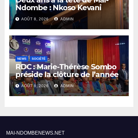
Ndombe : Nkoso Kevani
défend son bilan et fait de la
AOÛT 8, 2026
ADMIN
sécurité sa priorité
NEWS
SOCIÉTÉ
RDC : Marie-Thérèse Sombo
préside la clôture de l’année
académique 2025-2026 à
AOÛT 8, 2026
ADMIN
l’UNIKIN
MAI-NDOMBENEWS.NET