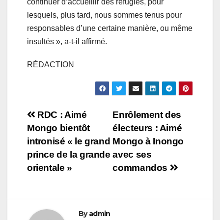
continuer d’accueillir des réfugiés, pour
lesquels, plus tard, nous sommes tenus pour
responsables d’une certaine manière, ou même
insultés », a-t-il affirmé.
RÉDACTION
Navigation
RDC : Aimé
Enrôlement des
Mongo bientôt
électeurs : Aimé
de
intronisé « le grand
Mongo à Inongo
l’article
prince de la grande
avec ses
orientale »
commandos
By
admin