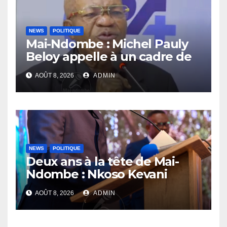
NEWS
POLITIQUE
Mai-Ndombe : Michel Pauly
Beloy appelle à un cadre de
concertation avant la tenue
AOÛT 8, 2026
ADMIN
du dialogue inclusif
NEWS
POLITIQUE
Deux ans à la tête de Mai-
Ndombe : Nkoso Kevani
défend son bilan et fait de la
AOÛT 8, 2026
ADMIN
sécurité sa priorité