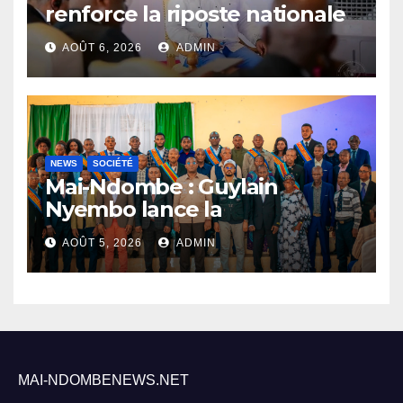
renforce la riposte nationale
contre l’épidémie d’Ebola
AOÛT 6, 2026
ADMIN
NEWS
SOCIÉTÉ
Mai-Ndombe : Guylain
Nyembo lance la
sensibilisation au deuxième
AOÛT 5, 2026
ADMIN
recensement général à
Inongo
MAI-NDOMBENEWS.NET