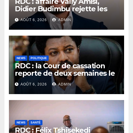
RDC : affaire Vally Amisi,
Didier Budimbu rejette les
accusations et appelle à
AOÛT 6, 2026
ADMIN
laisser la justice établir la
vérité
NEWS
POLITIQUE
RDC : la Cour de cassation
reporte de deux semaines le
procès Frivao
AOÛT 6, 2026
ADMIN
NEWS
SANTÉ
RDC : Félix Tshisekedi