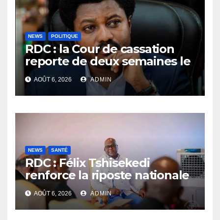
NEWS
POLITIQUE
RDC : la Cour de cassation
reporte de deux semaines le
procès Frivao
AOÛT 6, 2026
ADMIN
NEWS
SANTÉ
RDC : Félix Tshisekedi
renforce la riposte nationale
contre l’épidémie d’Ebola
AOÛT 6, 2026
ADMIN