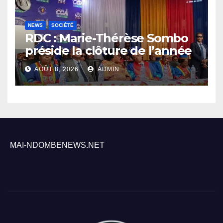
NEWS
SOCIÉTÉ
RDC : Marie-Thérèse Sombo
préside la clôture de l’année
académique 2025-2026 à
AOÛT 8, 2026
ADMIN
l’UNIKIN
MAI-NDOMBENEWS.NET