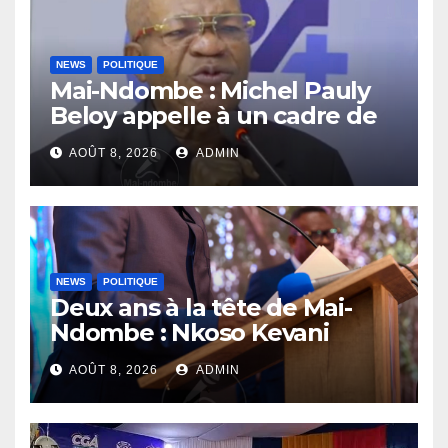
NEWS
POLITIQUE
Mai-Ndombe : Michel Pauly
Beloy appelle à un cadre de
concertation avant la tenue
AOÛT 8, 2026
ADMIN
du dialogue inclusif
NEWS
POLITIQUE
Deux ans à la tête de Mai-
Ndombe : Nkoso Kevani
défend son bilan et fait de la
AOÛT 8, 2026
ADMIN
sécurité sa priorité