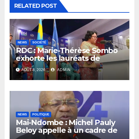
RELATED POST
NEWS
SOCIÉTÉ
RDC : Marie-Thérèse Sombo
exhorte les lauréats de
l’UNIKIN à mettre leurs
AOÛT 8, 2026
ADMIN
compétences au service de
la nation
NEWS
POLITIQUE
Mai-Ndombe : Michel Pauly
Beloy appelle à un cadre de
concertation avant la tenue