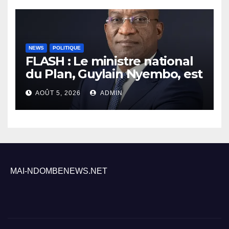
NEWS
POLITIQUE
FLASH : Le ministre national
du Plan, Guylain Nyembo, est
arrivé ce mercredi à Inongo
AOÛT 5, 2026
ADMIN
MAI-NDOMBENEWS.NET