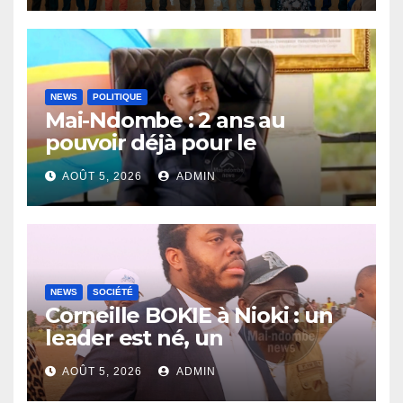
Inongo
NEWS
POLITIQUE
Mai-Ndombe : 2 ans au
pouvoir déjà pour le
Gouverneur Nkoso Kevani
AOÛT 5, 2026
ADMIN
NEWS
SOCIÉTÉ
Corneille BOKIE à Nioki : un
leader est né, un
entrepreneur leur est donné
AOÛT 5, 2026
ADMIN