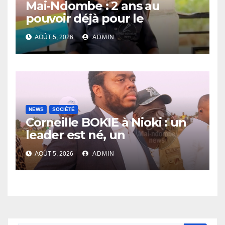
Mai-Ndombe : 2 ans au
pouvoir déjà pour le
Gouverneur Nkoso Kevani
AOÛT 5, 2026
ADMIN
NEWS
SOCIÉTÉ
Corneille BOKIE à Nioki : un
leader est né, un
entrepreneur leur est donné
AOÛT 5, 2026
ADMIN