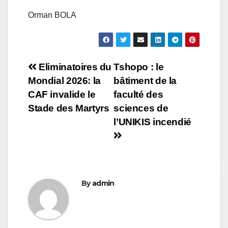
Orman BOLA
Navigation
Eliminatoires du
Tshopo : le
Mondial 2026: la
bâtiment de la
de
CAF invalide le
faculté des
l’article
Stade des Martyrs
sciences de
l’UNIKIS incendié
By
admin