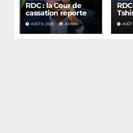
RDC : la Cour de
RDC 
cassation reporte
Tshi
de deux semaines
la r
AOÛT 6, 2026
ADMIN
AOÛT 
le procès Frivao
cont
d’Eb