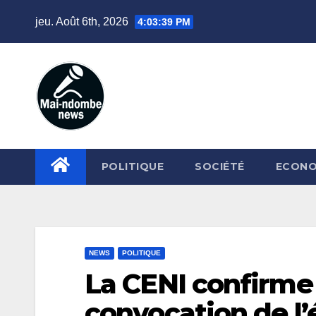
Skip
jeu. Août 6th, 2026
4:03:40 PM
to
content
POLITIQUE
SOCIÉTÉ
ECONO
NEWS
POLITIQUE
La CENI confirme 
convocation de l’é