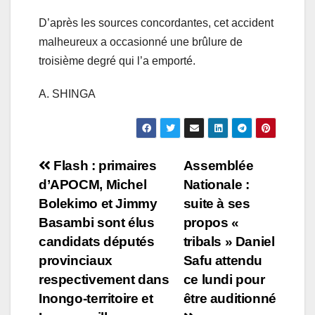
D’après les sources concordantes, cet accident
malheureux a occasionné une brûlure de
troisième degré qui l’a emporté.
A. SHINGA
Navigation
Flash : primaires
Assemblée
d’APOCM, Michel
Nationale :
de
Bolekimo et Jimmy
suite à ses
l’article
Basambi sont élus
propos «
candidats députés
tribals » Daniel
provinciaux
Safu attendu
respectivement dans
ce lundi pour
Inongo-territoire et
être auditionné