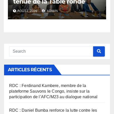
tenue de la Table ronde
nationale sur l’éducation
AOÛT 7, 2026
ADMIN
inclusive des enfants vivant
avec handicap
ARTICLES RÉCENTS
RDC : Ferdinand Kambere, membre de la
plateforme Sauvons le Congo, insiste sur la
participation de l’AFC/M23 au dialogue national
RDC : Daniel Bumba renforce la lutte contre les