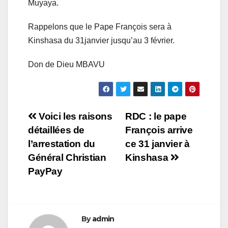
Muyaya.
Rappelons que le Pape François sera à
Kinshasa du 31janvier jusqu’au 3 février.
Don de Dieu MBAVU
Navigation
Voici les raisons
RDC : le pape
détaillées de
François arrive
de
l’arrestation du
ce 31 janvier à
l’article
Général Christian
Kinshasa
PayPay
By
admin