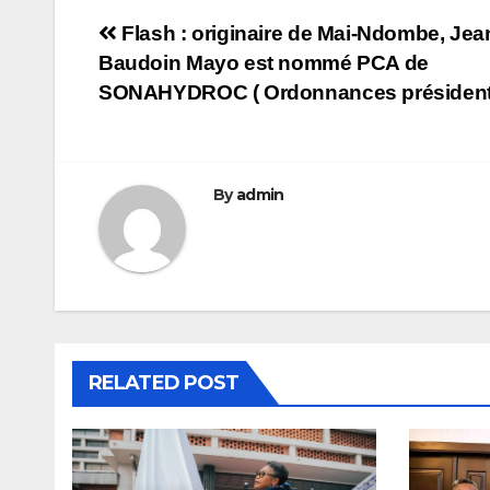
Navigation
Flash : originaire de Mai-Ndombe, Jea
Baudoin Mayo est nommé PCA de
de
SONAHYDROC ( Ordonnances présidenti
l’article
By
admin
RELATED POST