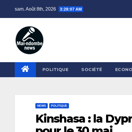
Skip
sam. Août 8th, 2026
3:28:08 AM
to
content
POLITIQUE
SOCIÉTÉ
ECONO
NEWS
POLITIQUE
Kinshasa : la Dyp
pour le 30 mai