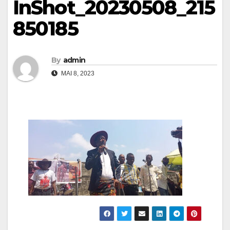
InShot_20230508_215
850185
By
admin
MAI 8, 2023