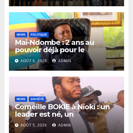
recensement général à
Inongo
NEWS
POLITIQUE
Mai-Ndombe : 2 ans au
pouvoir déjà pour le
Gouverneur Nkoso Kevani
AOÛT 5, 2026
ADMIN
NEWS
SOCIÉTÉ
Corneille BOKIE à Nioki : un
leader est né, un
entrepreneur leur est donné
AOÛT 5, 2026
ADMIN