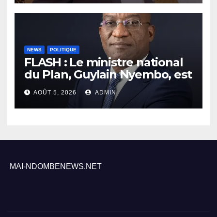
NEWS
POLITIQUE
FLASH : Le ministre national
du Plan, Guylain Nyembo, est
arrivé ce mercredi à Inongo
AOÛT 5, 2026
ADMIN
MAI-NDOMBENEWS.NET