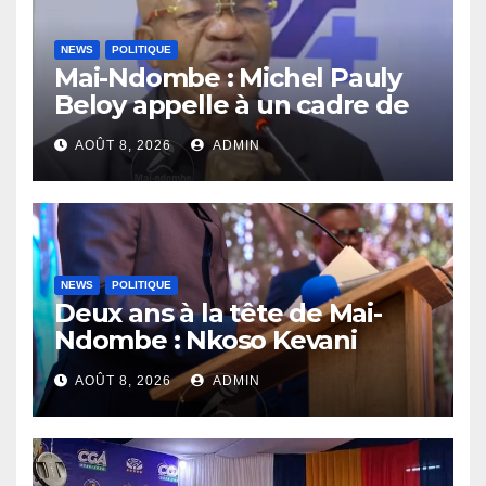
NEWS
POLITIQUE
Mai-Ndombe : Michel Pauly
Beloy appelle à un cadre de
concertation avant la tenue
AOÛT 8, 2026
ADMIN
du dialogue inclusif
NEWS
POLITIQUE
Deux ans à la tête de Mai-
Ndombe : Nkoso Kevani
défend son bilan et fait de la
AOÛT 8, 2026
ADMIN
sécurité sa priorité