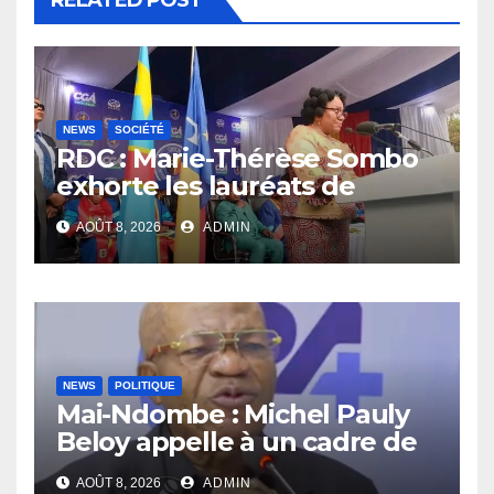
RELATED POST
NEWS
SOCIÉTÉ
RDC : Marie-Thérèse Sombo
exhorte les lauréats de
l’UNIKIN à mettre leurs
AOÛT 8, 2026
ADMIN
compétences au service de
la nation
NEWS
POLITIQUE
Mai-Ndombe : Michel Pauly
Beloy appelle à un cadre de
concertation avant la tenue
AOÛT 8, 2026
ADMIN