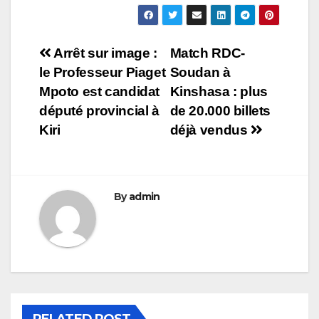
Navigation
Arrêt sur image :
Match RDC-
le Professeur Piaget
Soudan à
de
Mpoto est candidat
Kinshasa : plus
l’article
député provincial à
de 20.000 billets
Kiri
déjà vendus
By
admin