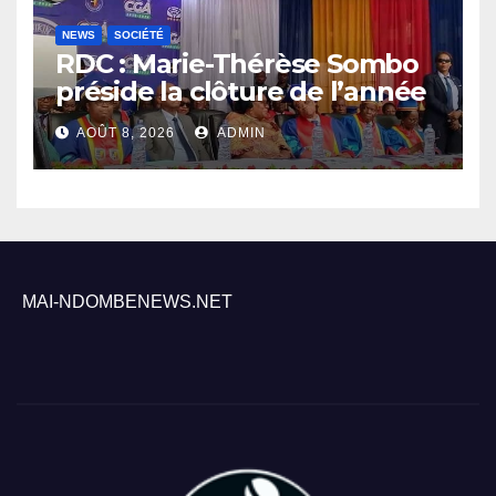
NEWS
SOCIÉTÉ
RDC : Marie-Thérèse Sombo
préside la clôture de l’année
académique 2025-2026 à
AOÛT 8, 2026
ADMIN
l’UNIKIN
MAI-NDOMBENEWS.NET