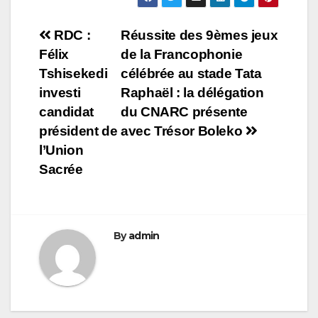
Navigation
RDC :
Réussite des 9èmes jeux
Félix
de la Francophonie
de
Tshisekedi
célébrée au stade Tata
l’article
investi
Raphaël : la délégation
candidat
du CNARC présente
président de
avec Trésor Boleko
l’Union
Sacrée
By
admin