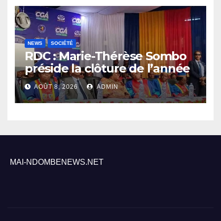
NEWS
SOCIÉTÉ
RDC : Marie-Thérèse Sombo
préside la clôture de l’année
académique 2025-2026 à
AOÛT 8, 2026
ADMIN
l’UNIKIN
MAI-NDOMBENEWS.NET