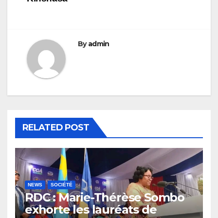
By
admin
RELATED POST
NEWS
SOCIÉTÉ
RDC : Marie-Thérèse Sombo
exhorte les lauréats de