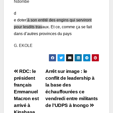
Ndombe
d
e doter
à son entité des engins qui serviront
pour lesdits trav
aux. Et ce, comme ça se fait
dans d’autres provinces du pays
G. EKOLE
Navigation
RDC: le
Arrêt sur image : le
président
conflit de leadership à
de
français
la base des
l’article
Emmanuel
échauffourées ce
Macron est
vendredi entre militants
arrivé à
de l’UDPS à Inongo
Kinshasa