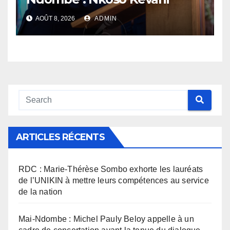
défend son bilan et fait de la
AOÛT 8, 2026
ADMIN
sécurité sa priorité
ARTICLES RÉCENTS
RDC : Marie-Thérèse Sombo exhorte les lauréats
de l’UNIKIN à mettre leurs compétences au service
de la nation
Mai-Ndombe : Michel Pauly Beloy appelle à un