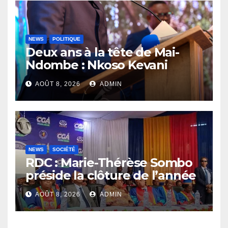
NEWS
POLITIQUE
Deux ans à la tête de Mai-
Ndombe : Nkoso Kevani
défend son bilan et fait de la
AOÛT 8, 2026
ADMIN
sécurité sa priorité
NEWS
SOCIÉTÉ
RDC : Marie-Thérèse Sombo
préside la clôture de l’année
académique 2025-2026 à
AOÛT 8, 2026
ADMIN
l’UNIKIN