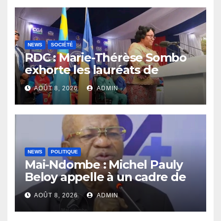
NEWS
SOCIÉTÉ
RDC : Marie-Thérèse Sombo
exhorte les lauréats de
l’UNIKIN à mettre leurs
AOÛT 8, 2026
ADMIN
compétences au service de
la nation
NEWS
POLITIQUE
Mai-Ndombe : Michel Pauly
Beloy appelle à un cadre de
concertation avant la tenue
AOÛT 8, 2026
ADMIN
du dialogue inclusif