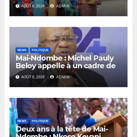
l’UNIKIN à mettre leurs
AOÛT 8, 2026
ADMIN
compétences au service de
la nation
NEWS
POLITIQUE
Mai-Ndombe : Michel Pauly
Beloy appelle à un cadre de
concertation avant la tenue
AOÛT 8, 2026
ADMIN
du dialogue inclusif
NEWS
POLITIQUE
Deux ans à la tête de Mai-
Ndombe : Nkoso Kevani