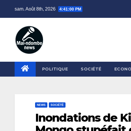
Skip
sam. Août 8th, 2026
4:41:01 PM
to
content
POLITIQUE
SOCIÉTÉ
ECONO
NEWS
SOCIÉTÉ
Inondations de K
Mongo stupéfait 