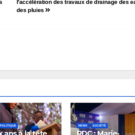
s
l’accélération des travaux de drainage des 
des pluies
POLITIQUE
NEWS
SOCIÉTÉ
 ans à la tête
RDC : Marie-