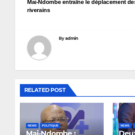
Mai-Ndombe entraîne le déplacement de
de
riverains
l’article
By
admin
RELATED POST
NEWS
POLITIQUE
NEWS
Mai-Ndombe :
Deux