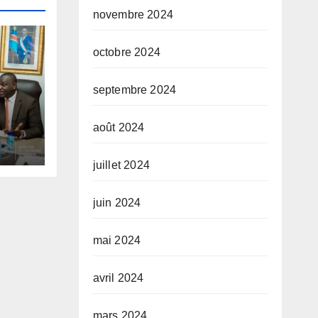
novembre 2024
octobre 2024
septembre 2024
août 2024
tups
 des
juillet 2024
du
juin 2024
mai 2024
avril 2024
mars 2024