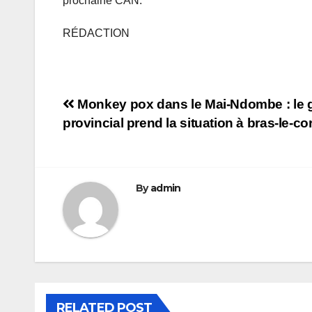
prochaine CAN.
RÉDACTION
Navigation
Monkey pox dans le Mai-Ndombe : le
provincial prend la situation à bras-le-co
de
l’article
By
admin
RELATED POST