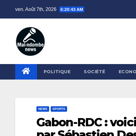
Skip
ven. Août 7th, 2026
6:20:45 AM
to
content
POLITIQUE
SOCIÉTÉ
ECONO
NEWS
SPORTS
Gabon-RDC : voici
par Sébastien De