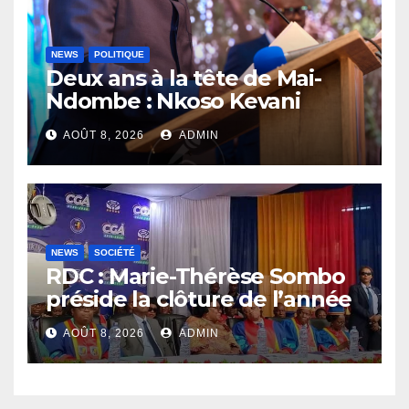
NEWS
POLITIQUE
Deux ans à la tête de Mai-
Ndombe : Nkoso Kevani
défend son bilan et fait de la
AOÛT 8, 2026
ADMIN
sécurité sa priorité
NEWS
SOCIÉTÉ
RDC : Marie-Thérèse Sombo
préside la clôture de l’année
académique 2025-2026 à
AOÛT 8, 2026
ADMIN
l’UNIKIN