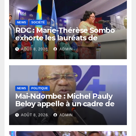
NEWS
SOCIÉTÉ
RDC : Marie-Thérèse Sombo
exhorte les lauréats de
l’UNIKIN à mettre leurs
AOÛT 8, 2026
ADMIN
compétences au service de
la nation
NEWS
POLITIQUE
Mai-Ndombe : Michel Pauly
Beloy appelle à un cadre de
concertation avant la tenue
AOÛT 8, 2026
ADMIN
du dialogue inclusif