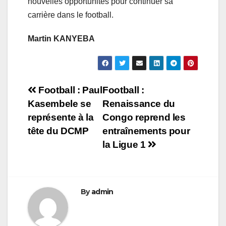
nouvelles opportunités pour continuer sa
carrière dans le football.
Martin KANYEBA
Navigation
Football : Paul
Football :
Kasembele se
Renaissance du
de
représente à la
Congo reprend les
l’article
tête du DCMP
entraînements pour
la Ligue 1
By
admin