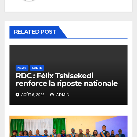
RELATED POST
NEWS
SANTÉ
RDC : Félix Tshisekedi
renforce la riposte nationale
contre l’épidémie d’Ebola
AOÛT 6, 2026
ADMIN