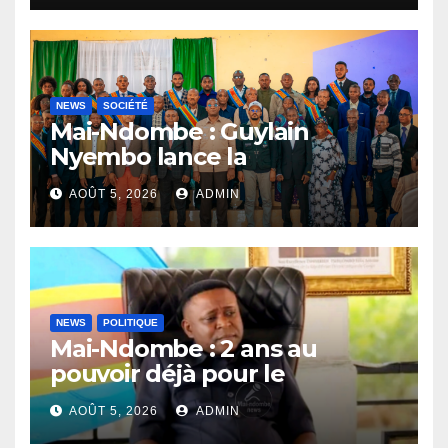
NEWS
SOCIÉTÉ
Mai-Ndombe : Guylain
Nyembo lance la
sensibilisation au deuxième
AOÛT 5, 2026
ADMIN
recensement général à
Inongo
NEWS
POLITIQUE
Mai-Ndombe : 2 ans au
pouvoir déjà pour le
Gouverneur Nkoso Kevani
AOÛT 5, 2026
ADMIN