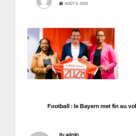
AOÛT 9, 2025
Navigation
Football : le Bayern met fin au 
de
l’article
By
admin