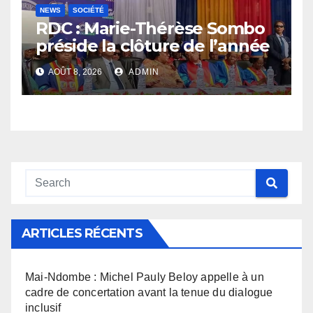
NEWS
SOCIÉTÉ
RDC : Marie-Thérèse Sombo
préside la clôture de l’année
académique 2025-2026 à
AOÛT 8, 2026
ADMIN
l’UNIKIN
ARTICLES RÉCENTS
Mai-Ndombe : Michel Pauly Beloy appelle à un
cadre de concertation avant la tenue du dialogue
inclusif