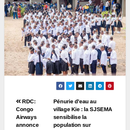
Navigation
RDC:
Pénurie d’eau au
Congo
village Kie : la SJSEMA
de
Airways
sensibilise la
l’article
annonce
population sur