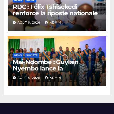
NEWS
SANTÉ
RDC : Félix Tshisekedi
renforce la riposte nationale
contre l’épidémie d’Ebola
AOÛT 6, 2026
ADMIN
NEWS
SOCIÉTÉ
Mai-Ndombe : Guylain
Nyembo lance la
sensibilisation au deuxième
AOÛT 5, 2026
ADMIN
recensement général à
Inongo