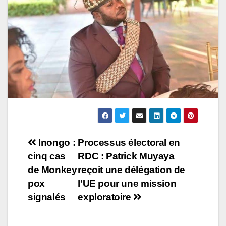
Navigation
Inongo :
Processus électoral en
cinq cas
RDC : Patrick Muyaya
de
de Monkey
reçoit une délégation de
l’article
pox
l’UE pour une mission
signalés
exploratoire