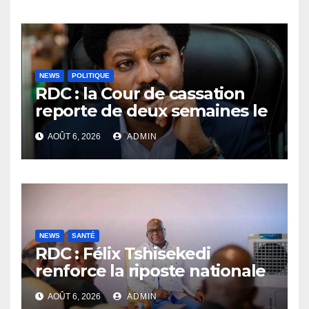
vérité
NEWS
POLITIQUE
RDC : la Cour de cassation
reporte de deux semaines le
procès Frivao
AOÛT 6, 2026
ADMIN
NEWS
SANTÉ
RDC : Félix Tshisekedi
renforce la riposte nationale
contre l’épidémie d’Ebola
AOÛT 6, 2026
ADMIN