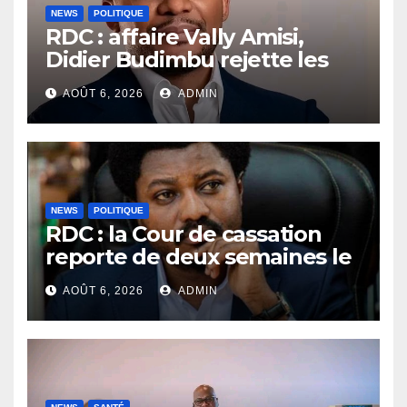
NEWS
POLITIQUE
RDC : affaire Vally Amisi,
Didier Budimbu rejette les
accusations et appelle à
AOÛT 6, 2026
ADMIN
laisser la justice établir la
vérité
NEWS
POLITIQUE
RDC : la Cour de cassation
reporte de deux semaines le
procès Frivao
AOÛT 6, 2026
ADMIN