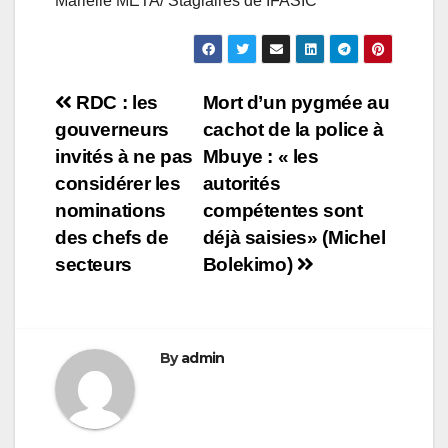
Marielle META/ Stagiaires de IFASIC
Navigation
RDC : les
Mort d’un pygmée au
gouverneurs
cachot de la police à
de
invités à ne pas
Mbuye : « les
l’article
considérer les
autorités
nominations
compétentes sont
des chefs de
déjà saisies» (Michel
secteurs
Bolekimo)
By
admin