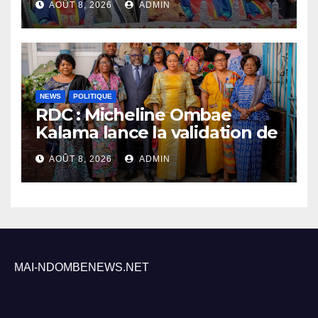
AOÛT 8, 2026
ADMIN
l’UNIKIN
NEWS
POLITIQUE
RDC : Micheline Ombae
Kalama lance la validation de
la stratégie nationale pour
AOÛT 8, 2026
ADMIN
renforcer la participation
politique des femmes
MAI-NDOMBENEWS.NET