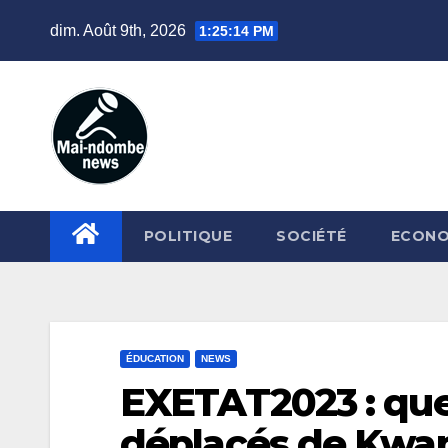
Skip
dim. Août 9th, 2026
1:25:15 PM
to
content
POLITIQUE
SOCIÉTÉ
ECONO
ÉDUCATION
NEWS
EXETAT2023 : quel
déplacés de Kwa