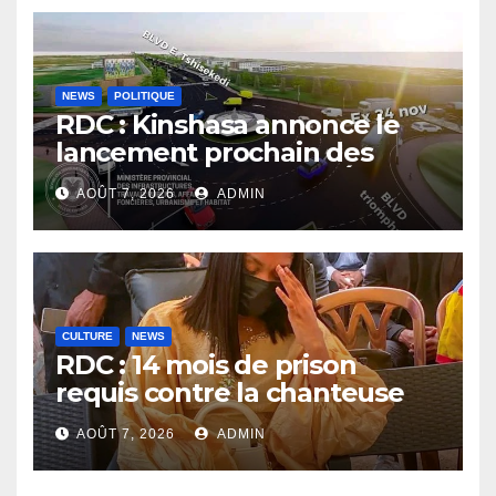
NEWS
POLITIQUE
RDC : Kinshasa annonce le
lancement prochain des
travaux du boulevard Étienne
AOÛT 7, 2026
ADMIN
Tshisekedi
CULTURE
NEWS
RDC : 14 mois de prison
requis contre la chanteuse
Rebo Tchulo, la partie civile
AOÛT 7, 2026
ADMIN
réclame 250 000 USD de
dommages et intérêts