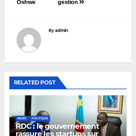
Oshwe
gestion
By
admin
RELATED POST
NEWS
POLITIQUE
RDC : le gouvernement
rassure les startups sur