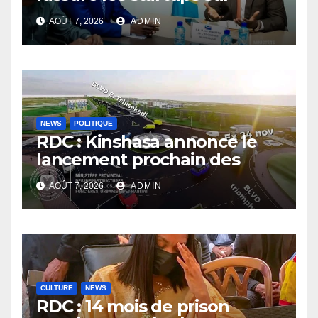
l’application des nouvelles
AOÛT 7, 2026
ADMIN
taxes dans le secteur du
numérique
NEWS
POLITIQUE
RDC : Kinshasa annonce le
lancement prochain des
travaux du boulevard
AOÛT 7, 2026
ADMIN
Étienne Tshisekedi
CULTURE
NEWS
RDC : 14 mois de prison