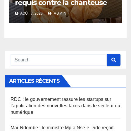
requis contre la chanteuse
Rebo Tchulo, la partie civile
AOÛT 7, 2026
ADMIN
réclame 250 000 USD de
dommages et intérêts
ARTICLES RÉCENTS
RDC : le gouvernement rassure les startups sur
l’application des nouvelles taxes dans le secteur du
numérique
Mai-Ndombe : le ministre Mpia Nsele Dido reçoit