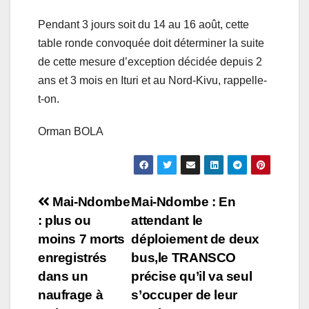
Pendant 3 jours soit du 14 au 16 août, cette
table ronde convoquée doit déterminer la suite
de cette mesure d’exception décidée depuis 2
ans et 3 mois en Ituri et au Nord-Kivu, rappelle-
t-on.
Orman BOLA
Navigation
Mai-Ndombe
Mai-Ndombe : En
: plus ou
attendant le
de
moins 7 morts
déploiement de deux
l’article
enregistrés
bus,le TRANSCO
dans un
précise qu’il va seul
naufrage à
s’occuper de leur