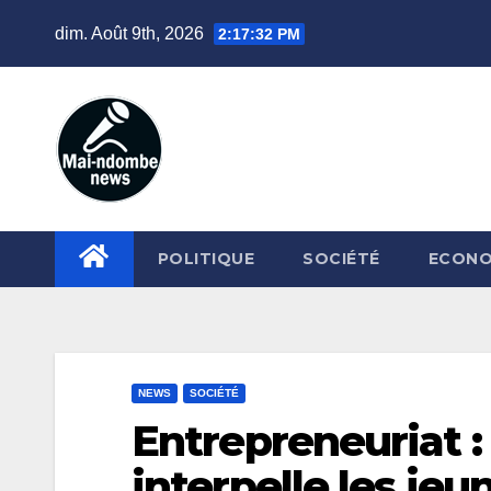
Skip
dim. Août 9th, 2026
2:17:33 PM
to
content
POLITIQUE
SOCIÉTÉ
ECONO
NEWS
SOCIÉTÉ
Entrepreneuriat :
interpelle les jeu