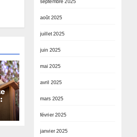
septembre 2025
août 2025
juillet 2025
juin 2025
mai 2025
avril 2025
te
:
mars 2025
 et
février 2025
é sa
janvier 2025