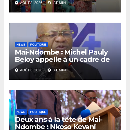
AOÛT 8, 2026
ADMIN
compétences au service de
la nation
NEWS
POLITIQUE
Mai-Ndombe : Michel Pauly
Beloy appelle à un cadre de
concertation avant la tenue
AOÛT 8, 2026
ADMIN
du dialogue inclusif
NEWS
POLITIQUE
Deux ans à la tête de Mai-
Ndombe : Nkoso Kevani