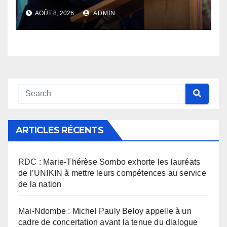
défend son bilan et fait de la
AOÛT 8, 2026
ADMIN
sécurité sa priorité
ARTICLES RÉCENTS
RDC : Marie-Thérèse Sombo exhorte les lauréats
de l’UNIKIN à mettre leurs compétences au service
de la nation
Mai-Ndombe : Michel Pauly Beloy appelle à un
cadre de concertation avant la tenue du dialogue