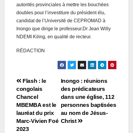
autorités provinciales à mettre les bouchées
doubles pour l’investiture du président élu,
candidat de l’Université de CEPROMAD à
Inongo que dirige le professeur.Dr Jean Willy
NDEMI Kiling, en qualité de recteur.
RÉDACTION
Navigation
Flash : le
Inongo : réunions
congolais
des prédicateurs
de
Chancel
dans une église, 112
l’article
MBEMBA est le
personnes baptisées
lauréat du prix
au nom de Jésus-
Marc-Vivien Foé
Christ
2023