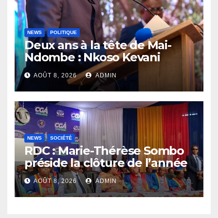
NEWS
POLITIQUE
Deux ans à la tête de Mai-
Ndombe : Nkoso Kevani
défend son bilan et fait de la
AOÛT 8, 2026
ADMIN
sécurité sa priorité
NEWS
SOCIÉTÉ
RDC : Marie-Thérèse Sombo
préside la clôture de l’année
académique 2025-2026 à
AOÛT 8, 2026
ADMIN
l’UNIKIN