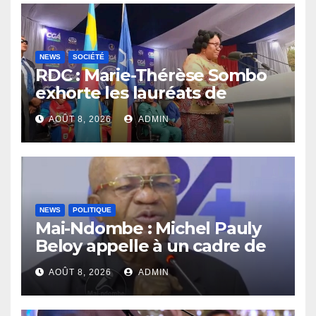
NEWS
SOCIÉTÉ
RDC : Marie-Thérèse Sombo
exhorte les lauréats de
l’UNIKIN à mettre leurs
AOÛT 8, 2026
ADMIN
compétences au service de
la nation
NEWS
POLITIQUE
Mai-Ndombe : Michel Pauly
Beloy appelle à un cadre de
concertation avant la tenue
AOÛT 8, 2026
ADMIN
du dialogue inclusif