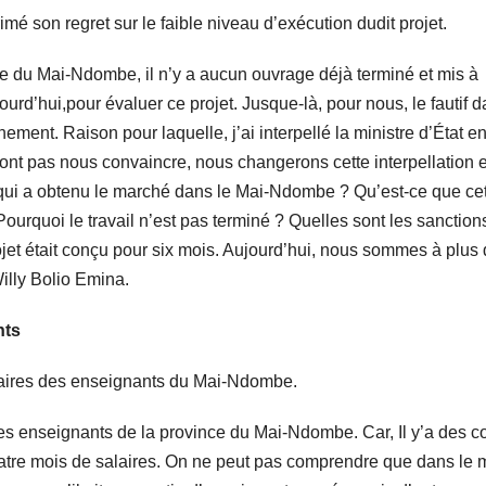
é son regret sur le faible niveau d’exécution dudit projet.
nce du Mai-Ndombe, il n’y a aucun ouvrage déjà terminé et mis à
urd’hui,pour évaluer ce projet. Jusque-là, pour nous, le fautif d
ement. Raison pour laquelle, j’ai interpellé la ministre d’État e
vont pas nous convaincre, nous changerons cette interpellation 
: qui a obtenu le marché dans le Mai-Ndombe ? Qu’est-ce que ce
Pourquoi le travail n’est pas terminé ? Quelles sont les sanctio
jet était conçu pour six mois. Aujourd’hui, nous sommes à plus
Willy Bolio Emina.
nts
 salaires des enseignants du Mai-Ndombe.
es enseignants de la province du Mai-Ndombe. Car, Il y’a des c
quatre mois de salaires. On ne peut pas comprendre que dans le