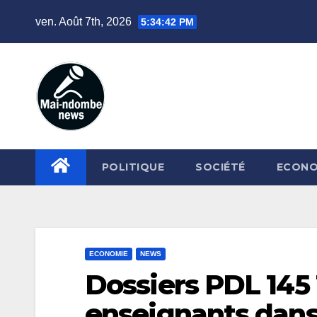
Skip
ven. Août 7th, 2026
5:34:43 PM
to
content
POLITIQUE
SOCIÉTÉ
ECONO
ECONOMIE
NEWS
Dossiers PDL 145 
enseignants dans