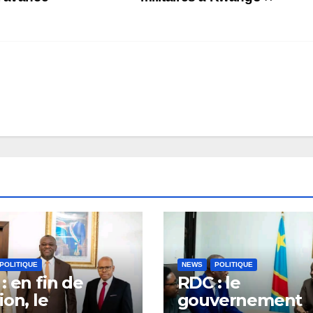
POLITIQUE
NEWS
POLITIQUE
: en fin de
RDC : le
ion, le
gouvernement