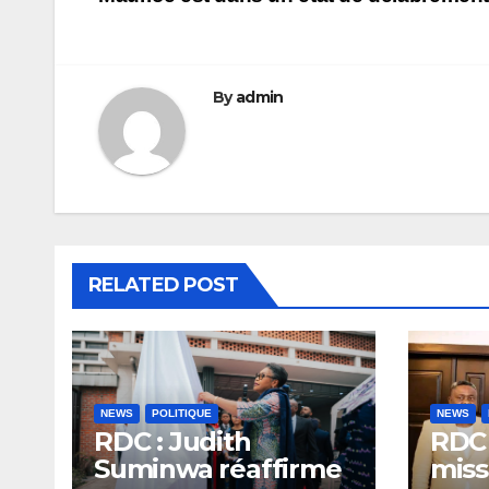
de
l’article
By
admin
RELATED POST
NEWS
POLITIQUE
NEWS
RDC : Judith
RDC 
Suminwa réaffirme
miss