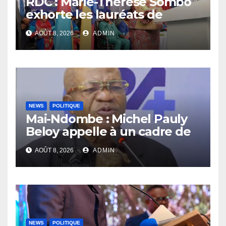
RDC : Marie-Thérèse Sombo
exhorte les lauréats de
l’UNIKIN à mettre leurs
AOÛT 8, 2026
ADMIN
compétences au service de
la nation
NEWS
POLITIQUE
Mai-Ndombe : Michel Pauly
Beloy appelle à un cadre de
concertation avant la tenue
AOÛT 8, 2026
ADMIN
du dialogue inclusif
NEWS
POLITIQUE