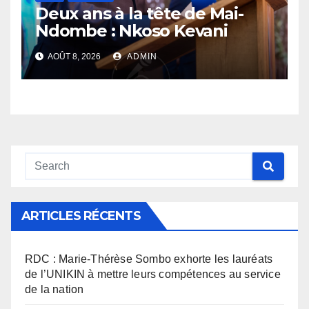
Deux ans à la tête de Mai-
Ndombe : Nkoso Kevani
défend son bilan et fait de la
AOÛT 8, 2026
ADMIN
sécurité sa priorité
ARTICLES RÉCENTS
RDC : Marie-Thérèse Sombo exhorte les lauréats
de l’UNIKIN à mettre leurs compétences au service
de la nation