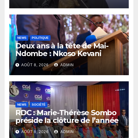
du dialogue inclusif
NEWS
POLITIQUE
Deux ans à la tête de Mai-
Ndombe : Nkoso Kevani
défend son bilan et fait de la
AOÛT 8, 2026
ADMIN
sécurité sa priorité
NEWS
SOCIÉTÉ
RDC : Marie-Thérèse Sombo
préside la clôture de l’année
académique 2025-2026 à
AOÛT 8, 2026
ADMIN
l’UNIKIN