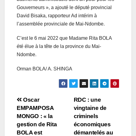
Gouverneurs », a ajouté le député provincial
David Bisaka, rapporteur Ad intérim à
l’assemblée provinciale de Mai-Ndombe.
C’est le 6 mai 2022 que Madame Rita BOLA
été élue à la tête de la province du Mai-
Ndombe.
Orman BOLA/ A. SHINGA
Navigation
Oscar
RDC : une
EMPAMPOSA
vingtaine de
de
MONGO : « la
criminels
l’article
gestion de Rita
économiques
BOLA est
démantelés au