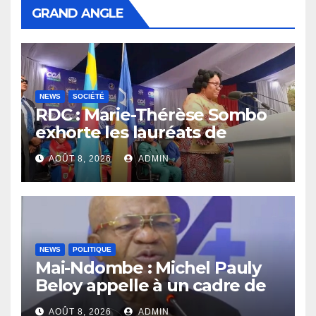
GRAND ANGLE
NEWS
SOCIÉTÉ
RDC : Marie-Thérèse Sombo
exhorte les lauréats de
l’UNIKIN à mettre leurs
AOÛT 8, 2026
ADMIN
compétences au service de
la nation
NEWS
POLITIQUE
Mai-Ndombe : Michel Pauly
Beloy appelle à un cadre de
concertation avant la tenue
AOÛT 8, 2026
ADMIN