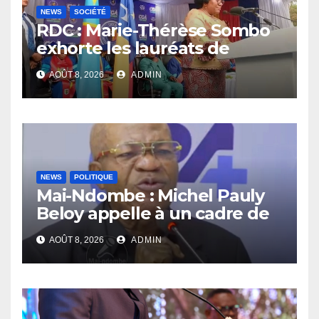
NEWS
SOCIÉTÉ
RDC : Marie-Thérèse Sombo
exhorte les lauréats de
l’UNIKIN à mettre leurs
AOÛT 8, 2026
ADMIN
compétences au service de
la nation
NEWS
POLITIQUE
Mai-Ndombe : Michel Pauly
Beloy appelle à un cadre de
concertation avant la tenue
AOÛT 8, 2026
ADMIN
du dialogue inclusif