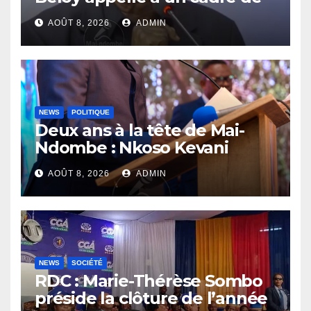
concertation avant la tenue
AOÛT 8, 2026
ADMIN
du dialogue inclusif
NEWS
POLITIQUE
Deux ans à la tête de Mai-
Ndombe : Nkoso Kevani
défend son bilan et fait de la
AOÛT 8, 2026
ADMIN
sécurité sa priorité
NEWS
SOCIÉTÉ
RDC : Marie-Thérèse Sombo
préside la clôture de l’année