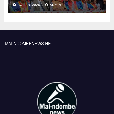
académique 2025-2026 à
AOÛT 8, 2026
ADMIN
l’UNIKIN
MAI-NDOMBENEWS.NET