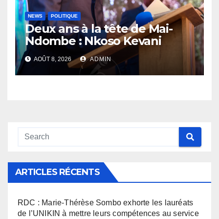
NEWS
POLITIQUE
Deux ans à la tête de Mai-
Ndombe : Nkoso Kevani
défend son bilan et fait de la
AOÛT 8, 2026
ADMIN
sécurité sa priorité
ARTICLES RÉCENTS
RDC : Marie-Thérèse Sombo exhorte les lauréats
de l’UNIKIN à mettre leurs compétences au service