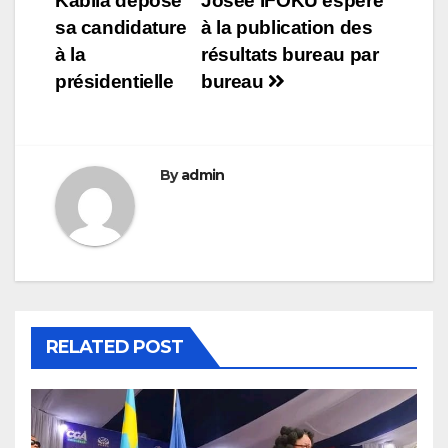
l’article
Kabila dépose
Josée IFOKU espère
sa candidature
à la publication des
à la
résultats bureau par
présidentielle
bureau
By
admin
RELATED POST