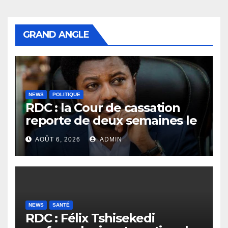
GRAND ANGLE
NEWS
POLITIQUE
RDC : la Cour de cassation
reporte de deux semaines le
procès Frivao
AOÛT 6, 2026
ADMIN
NEWS
SANTÉ
RDC : Félix Tshisekedi