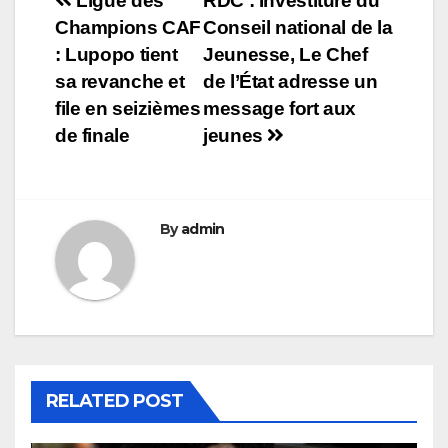
Navigation
Ligue des
RDC : Investiture du
Champions CAF
Conseil national de la
de
: Lupopo tient
Jeunesse, Le Chef
l’article
sa revanche et
de l’État adresse un
file en seizièmes
message fort aux
de finale
jeunes
By
admin
RELATED POST