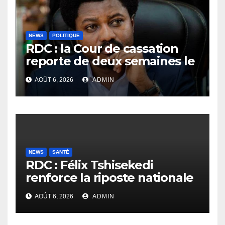
NEWS
POLITIQUE
RDC : la Cour de cassation
reporte de deux semaines le
procès Frivao
AOÛT 6, 2026
ADMIN
NEWS
SANTÉ
RDC : Félix Tshisekedi
renforce la riposte nationale
contre l’épidémie d’Ebola
AOÛT 6, 2026
ADMIN