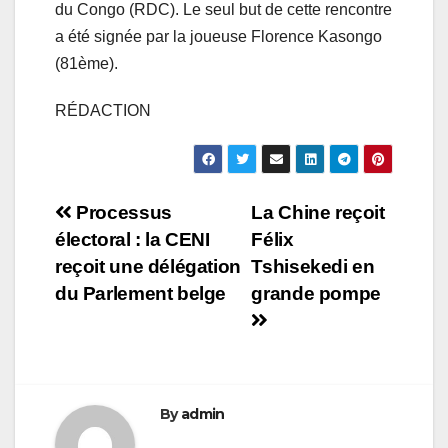
du Congo (RDC). Le seul but de cette rencontre
a été signée par la joueuse Florence Kasongo
(81ème).
RÉDACTION
Navigation
Processus
La Chine reçoit
électoral : la CENI
Félix
de
reçoit une délégation
Tshisekedi en
l’article
du Parlement belge
grande pompe
By
admin