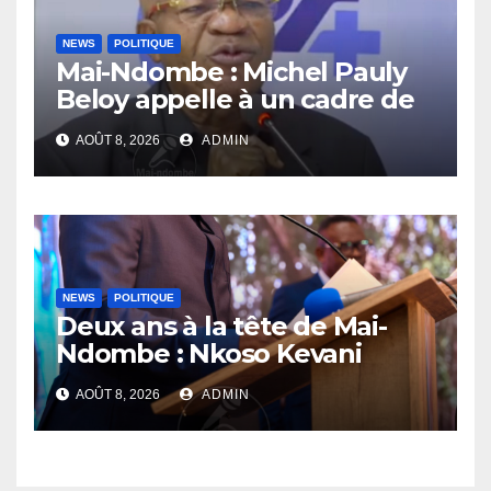
NEWS
POLITIQUE
Mai-Ndombe : Michel Pauly
Beloy appelle à un cadre de
concertation avant la tenue
AOÛT 8, 2026
ADMIN
du dialogue inclusif
NEWS
POLITIQUE
Deux ans à la tête de Mai-
Ndombe : Nkoso Kevani
défend son bilan et fait de la
AOÛT 8, 2026
ADMIN
sécurité sa priorité