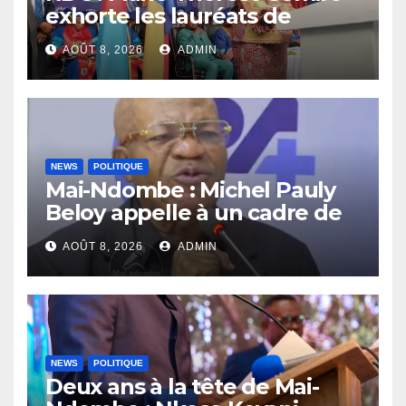
exhorte les lauréats de
l’UNIKIN à mettre leurs
AOÛT 8, 2026
ADMIN
compétences au service de
la nation
NEWS
POLITIQUE
Mai-Ndombe : Michel Pauly
Beloy appelle à un cadre de
concertation avant la tenue
AOÛT 8, 2026
ADMIN
du dialogue inclusif
NEWS
POLITIQUE
Deux ans à la tête de Mai-