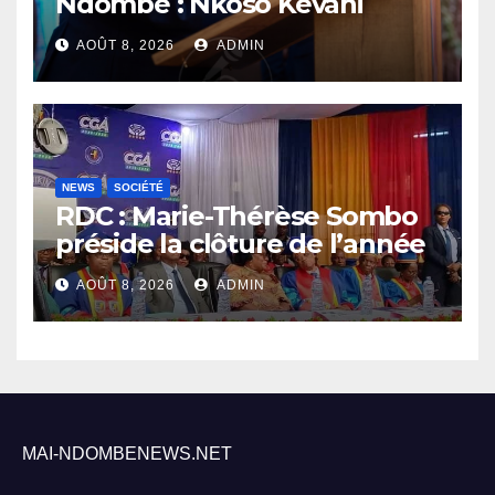
Ndombe : Nkoso Kevani
défend son bilan et fait de la
AOÛT 8, 2026
ADMIN
sécurité sa priorité
NEWS
SOCIÉTÉ
RDC : Marie-Thérèse Sombo
préside la clôture de l’année
académique 2025-2026 à
AOÛT 8, 2026
ADMIN
l’UNIKIN
MAI-NDOMBENEWS.NET