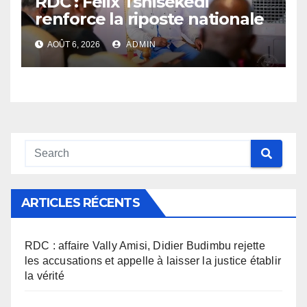
RDC : Félix Tshisekedi
renforce la riposte nationale
contre l’épidémie d’Ebola
AOÛT 6, 2026
ADMIN
ARTICLES RÉCENTS
RDC : affaire Vally Amisi, Didier Budimbu rejette
les accusations et appelle à laisser la justice établir
la vérité