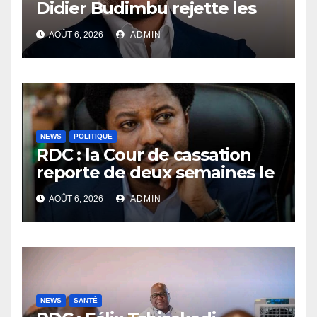
Didier Budimbu rejette les
accusations et appelle à
AOÛT 6, 2026
ADMIN
laisser la justice établir la
vérité
NEWS
POLITIQUE
RDC : la Cour de cassation
reporte de deux semaines le
procès Frivao
AOÛT 6, 2026
ADMIN
NEWS
SANTÉ