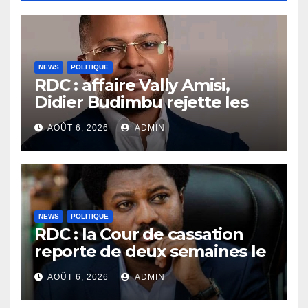
NEWS
POLITIQUE
RDC : affaire Vally Amisi,
Didier Budimbu rejette les
accusations et appelle à
AOÛT 6, 2026
ADMIN
laisser la justice établir la
vérité
NEWS
POLITIQUE
RDC : la Cour de cassation
reporte de deux semaines le
procès Frivao
AOÛT 6, 2026
ADMIN