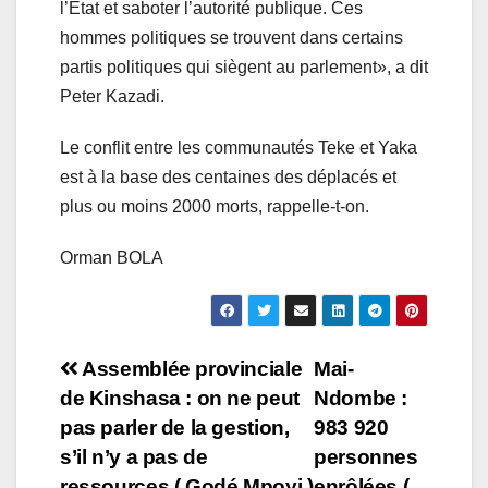
l’État et saboter l’autorité publique. Ces
hommes politiques se trouvent dans certains
partis politiques qui siègent au parlement», a dit
Peter Kazadi.
Le conflit entre les communautés Teke et Yaka
est à la base des centaines des déplacés et
plus ou moins 2000 morts, rappelle-t-on.
Orman BOLA
Navigation
Assemblée provinciale
Mai-
de Kinshasa : on ne peut
Ndombe :
de
pas parler de la gestion,
983 920
l’article
s’il n’y a pas de
personnes
ressources ( Godé Mpoyi )
enrôlées (