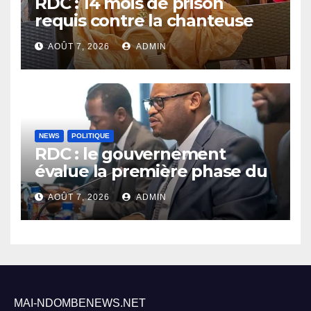
RDC : 14 mois de prison
requis contre la chanteuse
Rebo Tchulo, la partie civile
AOÛT 7, 2026
ADMIN
réclame 250 000 USD de
dommages et intérêts
NEWS
POLITIQUE
RDC : le gouvernement
évalue la première phase du
PDL-145T et prépare la
AOÛT 7, 2026
ADMIN
relance du programme
MAI-NDOMBENEWS.NET