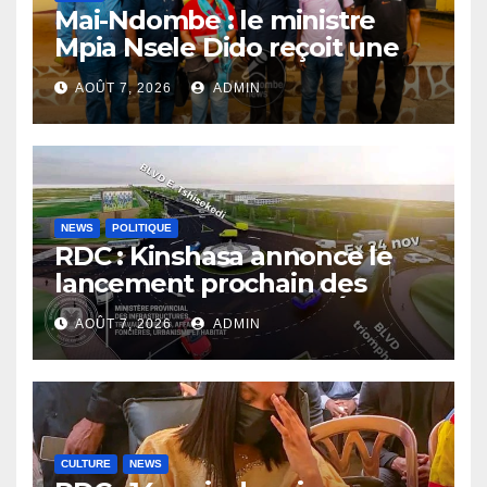
Mai-Ndombe : le ministre
Mpia Nsele Dido reçoit une
mission du PNLP pour
AOÛT 7, 2026
ADMIN
renforcer le suivi de la lutte
contre le paludisme
NEWS
POLITIQUE
RDC : Kinshasa annonce le
lancement prochain des
travaux du boulevard Étienne
AOÛT 7, 2026
ADMIN
Tshisekedi
CULTURE
NEWS