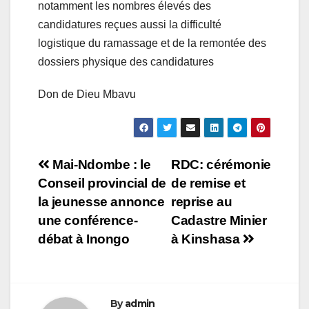
notamment les nombres élevés des
candidatures reçues aussi la difficulté
logistique du ramassage et de la remontée des
dossiers physique des candidatures
Don de Dieu Mbavu
Navigation
Mai-Ndombe : le
RDC: cérémonie
Conseil provincial de
de remise et
de
la jeunesse annonce
reprise au
l’article
une conférence-
Cadastre Minier
débat à Inongo
à Kinshasa
By
admin