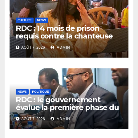
CULTURE
NEWS
RDC : 14 mois de prison
requis contre la chanteuse
Rebo Tchulo, la partie civile
AOÛT 7, 2026
ADMIN
réclame 250 000 USD de
dommages et intérêts
NEWS
POLITIQUE
RDC : le gouvernement
évalue la première phase du
PDL-145T et prépare la
AOÛT 7, 2026
ADMIN
relance du programme