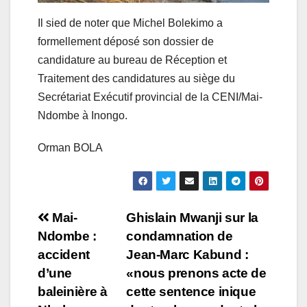
Il sied de noter que Michel Bolekimo a
formellement déposé son dossier de
candidature au bureau de Réception et
Traitement des candidatures au siège du
Secrétariat Exécutif provincial de la CENI/Mai-
Ndombe à Inongo.
Orman BOLA
Navigation
Mai-
Ghislain Mwanji sur la
Ndombe :
condamnation de
de
accident
Jean-Marc Kabund :
l’article
d’une
«nous prenons acte de
baleinière à
cette sentence inique