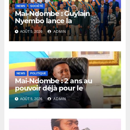
NEWS
SOCIÉTÉ
Mai-Ndombe : Guylain
Nyembo lance la
sensibilisation au deuxième
AOÛT 5, 2026
ADMIN
recensement général à
Inongo
NEWS
POLITIQUE
Mai-Ndombe : 2 ans au
pouvoir déjà pour le
Gouverneur Nkoso Kevani
AOÛT 5, 2026
ADMIN