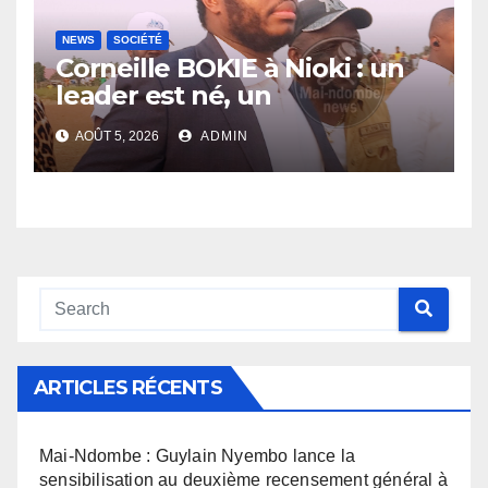
NEWS
SOCIÉTÉ
Corneille BOKIE à Nioki : un
leader est né, un
entrepreneur leur est donné
AOÛT 5, 2026
ADMIN
ARTICLES RÉCENTS
Mai-Ndombe : Guylain Nyembo lance la
sensibilisation au deuxième recensement général à