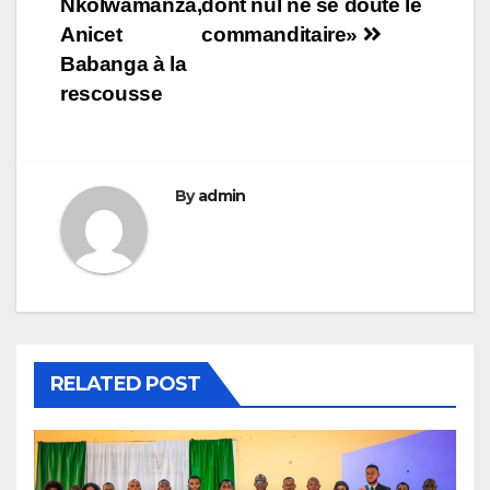
Nkolwamanza,
dont nul ne se doute le
Anicet
commanditaire»
Babanga à la
rescousse
By
admin
RELATED POST