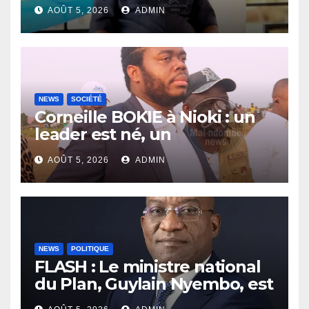
Gouverneur Nkoso Kevani
AOÛT 5, 2026
ADMIN
NEWS
SOCIÉTÉ
Corneille BOKIE à Nioki : un
leader est né, un
entrepreneur leur est donné
AOÛT 5, 2026
ADMIN
NEWS
POLITIQUE
FLASH : Le ministre national
du Plan, Guylain Nyembo, est
arrivé ce mercredi à Inongo